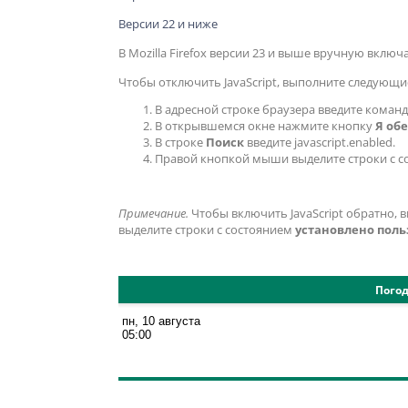
Версии 22 и ниже
В Mozilla Firefox версии 23 и выше вручную включ
Чтобы отключить JavaScript, выполните следующи
В адресной строке браузера введите коман
В открывшемся окне нажмите кнопку
Я об
В строке
Поиск
введите
javascript.enabled
.
Правой кнопкой мыши выделите строки с 
Примечание.
Чтобы включить JavaScript обратно,
выделите строки с состоянием
установлено пол
Погод