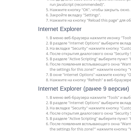
run JavaScript (recommended)".
Нажмите кнопку "OK", чтобы закрыть окно.
Закройте вкладку "Settings".
Нажмите на кнопку "Reload this page" для 
Internet Explorer
В меню веб-браузера нажмите иконку "Tools"
В разделе "Internet Options" выберите вкладк
На вкладке "Security" нажмите кнопку "Custom 
После открытия диалогового окна "Security Se
В разделе "Active Scripting" выберите пункт "
После появления всплывающего окна "Warnin
the settings for this zone?" нажмите кнопку "Y
В окне "Internet Options" нажмите кнопку "O
Нажмите на кнопку "Refresh" в веб-браузер
Internet Explorer (ранее 9 версии)
В меню веб-браузера нажмите "Tools" и выбе
В разделе "Internet Options" выберите вкладк
На вкладке "Security" нажмите кнопку "Custom 
После открытия диалогового окна "Security Se
В разделе "Active Scripting" выберите пункт "
После появления всплывающего окна "Warnin
the settings for this zone?" нажмите кнопку "Y