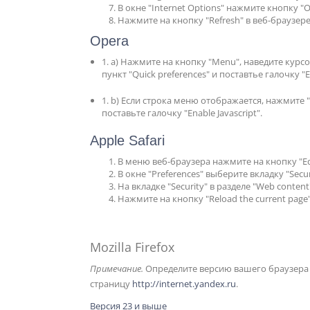
В окне "Internet Options" нажмите кнопку "O
Нажмите на кнопку "Refresh" в веб-браузер
Opera
1. a) Нажмите на кнопку "Menu", наведите курс
пункт "Quick preferences" и поставтье галочку "En
1. b) Если строка меню отображается, нажмите "
поставьте галочку "Enable Javascript".
Apple Safari
В меню веб-браузера нажмите на кнопку "Edi
В окне "Preferences" выберите вкладку "Secur
На вкладке "Security" в разделе "Web content"
Нажмите на кнопку "Reload the current page
Mozilla Firefox
Примечание.
Определите версию вашего браузера 
страницу
http://internet.yandex.ru
.
Версия 23 и выше