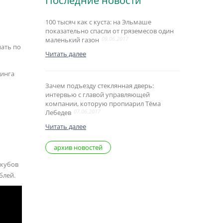
Последние новости
100 тысяч как с куста: на Эльмаше
показательно спасли от гряземесов один
09.06.2017
маленький газон
пать по
Читать далее
динга
Зачем подъезду стеклянная дверь:
интервью с главой управляющей
компании, которую пропиарил Тёма
07.06.2017
Лебедев
Читать далее
архив новостей
 кубов
блей.