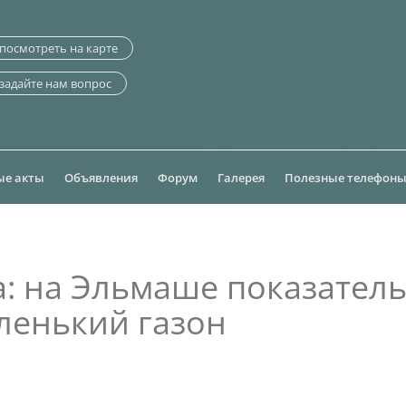
посмотреть на карте
задайте нам вопрос
ые акты
Объявления
Форум
Галерея
Полезные телефон
та: на Эльмаше показател
ленький газон