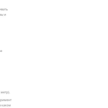
ивать
вы и
на
 метр).
перимент
в каком