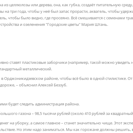
а из целлюлозы или дерева, она, как губка, создаёт питательную среду,
 на три года, чтобы у неё был запас прорасти, аквагель, чтобы удерж
ль, чтобы было видно, где просеяно. Всё смешивается с семенами тра
устройства и озеленения "Городские цветы" Мария Штань.
тивно ставят пластиковые заборчики (например, такой можно увидеть 
стандартный металлический.
я в Орджоникидзевском районе, чтобы всё было в одной стилистике. От
 дороже, – объяснил Алексей Беззуб.
ними будет следить администрация района.
ьшого газона – 98,5 тысячи рублей (около 410 рублей за квадратный
енег на уборку, а самое главное – станет значительно чище. Этот экс
вольствие. Но этим надо заниматься. Мы как горожане должны решить, 