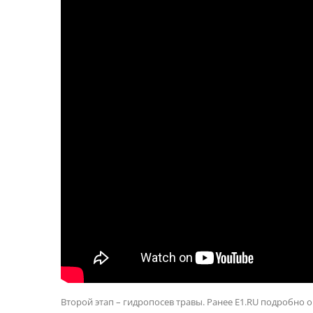
Второй этап – гидропосев травы. Ранее E1.RU подробно о