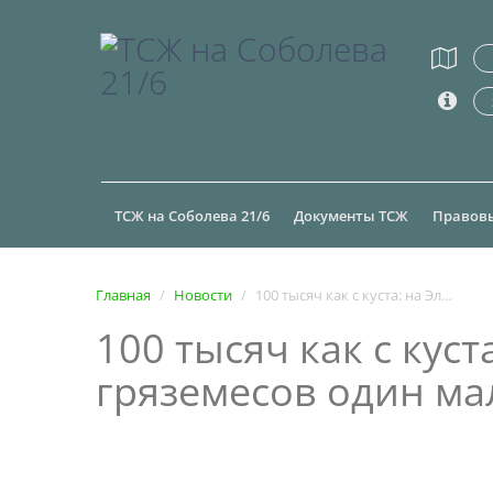
ТСЖ на Соболева 21/6
Документы ТСЖ
Правов
Главная
Новости
100 тысяч как с куста: на Эльмаше показательно спасли от гряземесов один маленький газон
100 тысяч как с кус
гряземесов один ма