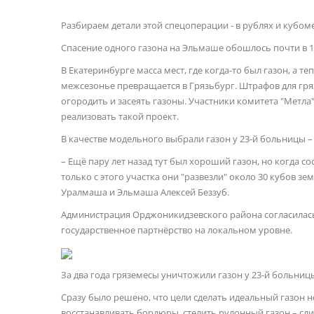
Разбираем детали этой спецоперации - в рублях и кубом
Спасение одного газона на Эльмаше обошлось почти в 1
В Екатеринбурге масса мест, где когда-то был газон, а т
межсезонье превращается в Грязьбург. Штрафов для гря
огородить и засеять газоны. Участники комитета "Метла
реализовать такой проект.
В качестве модельного выбрали газон у 23-й больницы –
– Ещё пару лет назад тут был хороший газон, но когда со
только с этого участка они "развезли" около 30 кубов з
Уралмаша и Эльмаша Алексей Беззуб.
Администрация Орджоникидзевского района согласилась п
государственное партнёрство на локальном уровне.
За два года гряземесы уничтожили газон у 23-й больниц
Сразу было решено, что цели сделать идеальный газон не
восстанавливать бордюры, стелить рулонный газон – сл