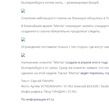
Екатеринбурге хотим жить, – резюмировал Беззуб.
Спасение небольшого газона на Эльмаше обошлось в 10
В ближайшее время "Метла" планирует засеять стандарт
созданного газона обязательно продолжат следить.
Ограждение поставили только с тех сторон, где могут з
Напомним, комитет "Метла"
создали в апреле этого год
Екатеринбурга от грязи. Сразу же комитет заявил, что п
сделано на этой неделе. Также "Метла"
ведёт перепись го
Текст: Сергей ПАНИН
Фото: Артём УСТЮЖАНИН / E1.RU; Алексей БЕЗЗУБ / faceb
Инфографика: Пётр ГИНДИН / E1.RU
По информации e1.ru