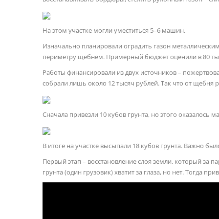
На этом участке могли уместиться 5–6 машин.
Изначально планировали оградить газон металлическим з
периметру щебнем. Примерный бюджет оценили в 80 ты
Работы финансировали из двух источников – пожертвова
собрали лишь около 12 тысяч рублей. Так что от щебня 
Сначала привезли 10 кубов грунта, но этого оказалось ма
В итоге на участке высыпали 18 кубов грунта. Важно бы
Первый этап – восстановление слоя земли, который за па
грунта (один грузовик) хватит за глаза, но нет. Тогда пр