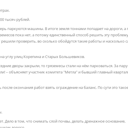
етрах.
00 тысяч рублей.
еперь паркуются машины. В итоге земля тоннами попадает на дороги, а 
земесов пока нет, а потому единственный способ решить эту проблему
" решили проверить, во сколько обойдутся такие работы и насколько 
 на углу улиц Корепина и Старых Большевиков.
седние дворы закрыли, то гряземесы стали на нём парковаться. За пару
емли! – объясняет участник комитета "Метла" и бывший главный кварта
осле окончания работ взять ограждение на баланс. По сути это такое
ы.
т. Дело в том, что снимать слой почвы, делать дренажное основание,
ишком дорого.