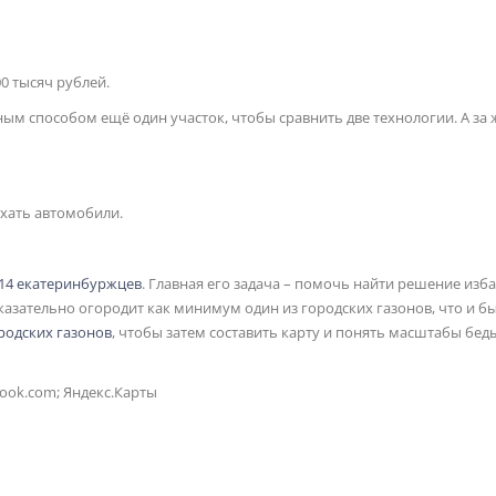
0 тысяч рублей.
ным способом ещё один участок, чтобы сравнить две технологии. А за
аехать автомобили.
а 14 екатеринбуржцев
. Главная его задача – помочь найти решение изб
оказательно огородит как минимум один из городских газонов, что и б
родских газонов
, чтобы затем составить карту и понять масштабы бед
ook.com; Яндекс.Карты