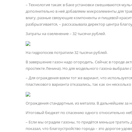
– Технология такая: в баке установки смешиваются мульч
дополнительно в неё добавляем микроэлементы для травы
влагу, разные связующие компоненты и пищевой красите
разбрызгивается, – рассказывала директор центра благо
Затраты на озеленение – 32 тысячи рублей.
На гидропосев потратили 32 тысячи рублей.
В завершение газон надо огородить. Сейчас в городе ак
проспекте Ленина). Но для модельного газона выбрали 
– Для ограждения взяли тот же вариант, что используетс
пластикового варианта отказались, так как он несколько
Ограждения стандартные, из металла. В дальнейшем за 
Итоговый бюджет по спасению одного относительно небол
– Если мы оградим газоны, то придётся меньше тратить д
показал, что благоустройство города – это дорогое удо