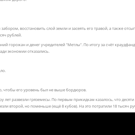
абором, восстановить слой земли и засеять его травой, а также отсы
сяч рублей.
ний горожан и денег учредителей "Метлы". По итогу за счёт краудфан
ради экономии отказались.
ло.
ло, чтобы его уровень был не выше бордюров.
ру лет развезли гряземесы. По первым прикидкам казалось, что десяти
ивезли второй, но поменьше (ещё 8 кубов). На это потратили 18 тысяч ру